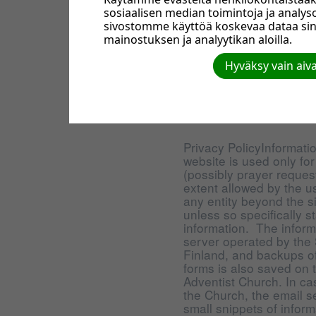
varsinkin sivustolle si
sosiaalisen median toimintoja ja anal
julkaisevat b) omat evä
sivostomme käyttöä koskevaa dataa si
käytetä käyttäjän yksilöi
mainostuksen ja analyytikan aloilla.
upotetut c) kolmannen o
käyttävät omia evästeit
Hyväksy vain aiv
ulkoasu- ja sisältövalin
käyttöä.Evästeet voi es
Tällöin kuitenkaan sivust
tavalla.
Privacy PolicyInformatio
website is used only for
(possibly prayer requests
extent allowed by the u
any entity beyond the si
unless so specifically 
information. The informa
server operated by the
Finland, and backups of
forms is also saved on 
Adventist Church. In cas
the Church, the email s
small snippets of infor