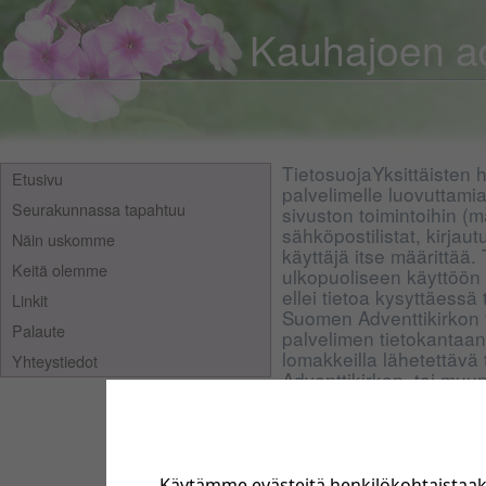
Kauhajoen ad
TietosuojaYksittäisten h
Etusivu
palvelimelle luovuttami
Seurakunnassa tapahtuu
sivuston toimintoihin (m
sähköpostilistat, kirjau
Näin uskomme
käyttäjä itse määrittää.
Keitä olemme
ulkopuoliseen käyttöön
ellei tietoa kysyttäessä 
Linkit
Suomen Adventtikirkon 
Palaute
palvelimen tietokantaan 
lomakkeilla lähetettävä
Yhteystiedot
Adventtikirkon, tai muu
kyseessä ollessa sen o
sähköpostipalvelimelle.
käyttäjän koneelle tallen
tallentaa tietoja käyttä
käyttää a) toiminnallisu
Käytämme evästeitä henkilökohtaistaa