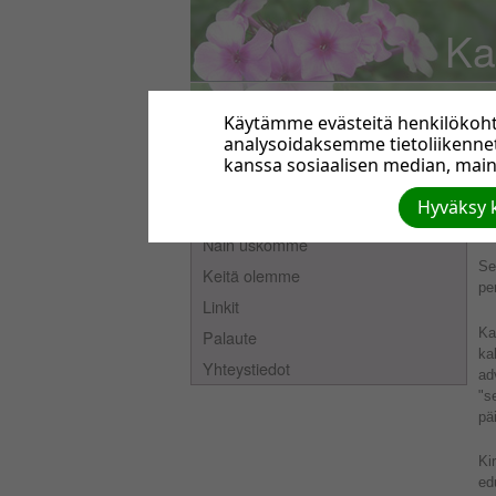
Ka
Käytämme evästeitä henkilökohta
analysoidaksemme tietoliikenn
kanssa sosiaalisen median, maino
K
Etusivu
Hyväksy k
Seurakunnassa tapahtuu
Näin uskomme
Se
Keitä olemme
pe
Linkit
Ka
Palaute
ka
Yhteystiedot
ad
"s
pä
Ki
ed