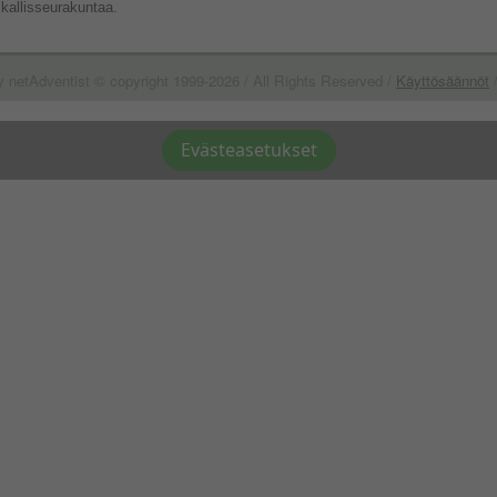
ikallisseurakuntaa.
y netAdventist © copyright 1999-2026 / All Rights Reserved /
Käyttösäännöt
Evästeasetukset