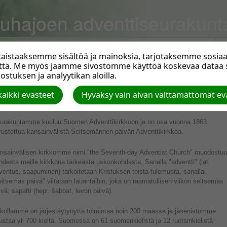
uhajoen adventtiseurakunt
istaaksemme sisältöä ja mainoksia, tarjotaksemme sosiaal
että. Me myös jaamme sivostomme käyttöä koskevaa data
stuksen ja analyytikan aloilla.
eitä olemme
aikki evästeet
Hyväksy vain aivan välttämättömät ev
urakuntamme kuuluu Suomen Adventtikirkkoon ja on osa vuonna 1863
rustettua kansainvälistä Seitsemännen päivän Adventtikirkkoa.
nsainvälisen kirkkomme nimi "the Seventh-day Adventist Church" muodostuu
hdesta meille kirkkona tärkeästä uskonkohdasta. Sanalla "adventti" (lat.
ventus, saapuminen) tarkoitetaan Kristuksen toista tulemusta, sanalla
eitsemäs päivä" viitataan lauantaihin, joka on raamatullisen viikon seitsemäs
ivä; sapatti (hepr. šabbat, levon päivä).
rkollamme on järjestäytynyttä toimintaa noin 200 maassa ja jäsenistömme
ustaa yli 700 kieltä. Suomessa on 61 suomenkielistä ja 12 ruotsinkielistä