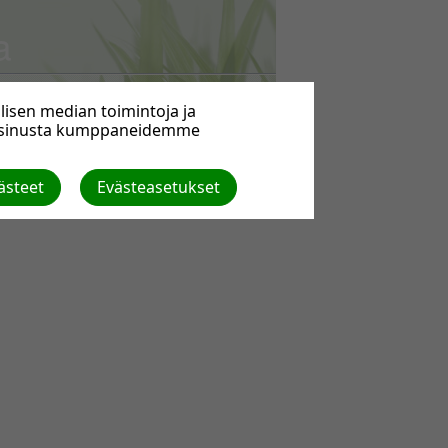
a
isen median toimintoja ja
a sinusta kumppaneidemme
ästeet
Evästeasetukset